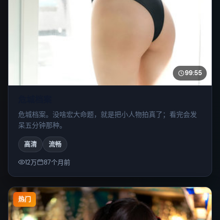
99:55
危城档案
危城档案。没啥宏大命题，就是把小人物拍真了；看完会发
呆五分钟那种。
高清
流畅
12万
87个月前
热门