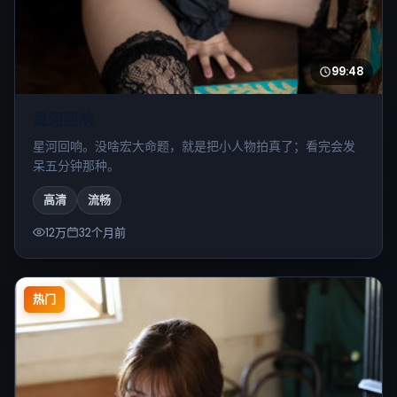
99:48
星河回响
星河回响。没啥宏大命题，就是把小人物拍真了；看完会发
呆五分钟那种。
高清
流畅
12万
32个月前
热门