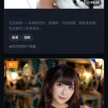
99:49
无名档案
无名档案——非典型动作。叙事碎、时间线跳，拼起来却圆；
吃这套的人会很喜欢。
高清
流畅
12万
126个月前
热门