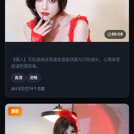
99:08
天际追缉
【慎入】天际追缉含高强度喜剧场面与闪烁镜头；心理承受
弱请酌情观看。
高清
流畅
3.8万
74个月前
最新