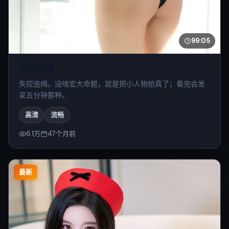
99:05
失控追缉
失控追缉。没啥宏大命题，就是把小人物拍真了；看完会发
呆五分钟那种。
高清
流畅
6.1万
47个月前
最新