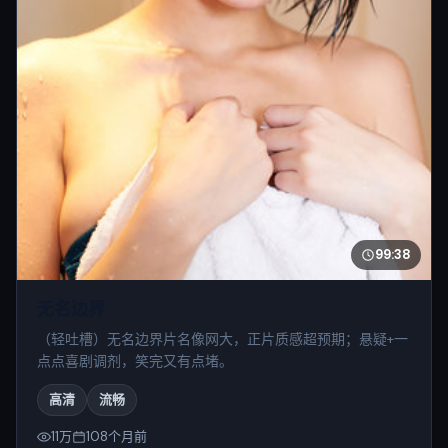
99:38
无名边界
（轻吐槽）无名边界片名像网大，正片质感超预期；悬疑+一
点点喜剧调剂，笑完又有点堵。
高清
流畅
11万
108个月前