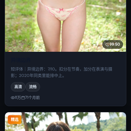
99:50
异境边界
短评体｜异境边界：7/10。扣分在节奏，加分在表演与摄
影；2020年同类里能排中上。
高清
流畅
11万
71个月前
精选