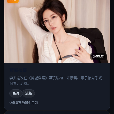
99:01
焚城档案
李安这次在《焚城档案》里玩结构：宋康昊、章子怡对手戏
耐看，治愈。
高清
流畅
5.6万
51个月前