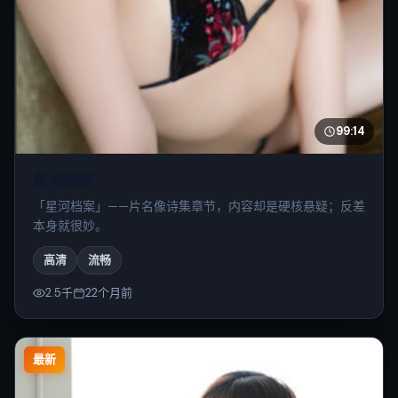
99:14
星河档案
「星河档案」——片名像诗集章节，内容却是硬核悬疑；反差
本身就很妙。
高清
流畅
2.5千
22个月前
最新