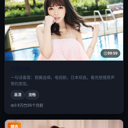
99:59
银翼追缉
一句话备案：银翼追缉，电视剧，日本班底。看完想搜原声
带的类型。
高清
流畅
3.8万
36个月前
精选